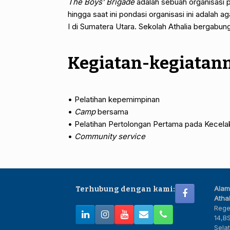
The Boys’ Brigade
adalah sebuah organisasi 
hingga saat ini pondasi organisasi ini adalah 
I di Sumatera Utara. Sekolah Athalia bergabu
Kegiatan-kegiatann
• Pelatihan kepemimpinan
•
Camp
bersama
• Pelatihan Pertolongan Pertama pada Kecela
•
Community service
Alam
Terhubung dengan kami:
Athal
Rege
14,B
Sela