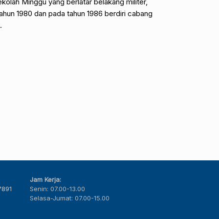
lah Minggu yang berlatar belakang militer,
a tahun 1980 dan pada tahun 1986 berdiri cabang
.
Jam Kerja:
7891
Senin: 07.00-13.00
Selasa-Jumat: 07.00-15.00