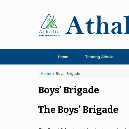
Skip
to
content
Home
Tentang Athalia
Home
»
Boys’ Brigade
Boys’ Brigade
The Boys’ Brigade