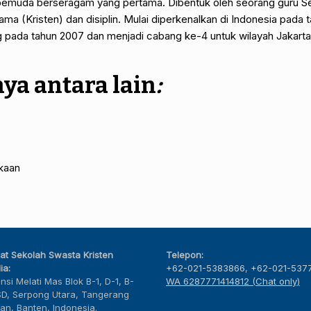
pemuda berseragam yang pertama. Dibentuk oleh seorang guru Seko
agama (Kristen) dan disiplin. Mulai diperkenalkan di Indonesia pad
ng pada tahun 2007 dan menjadi cabang ke-4 untuk wilayah Jakarta
ya antara lain
:
kaan
at Sekolah Swasta Kristen
Telepon:
ia:
+62-021-5383866
,
+62-021-537
nsi Melati Mas Blok B-1, D-1, B-
WA 6287771414812 (Chat only)
SD, Serpong Utara, Tangerang
tan, Banten, Indonesia.