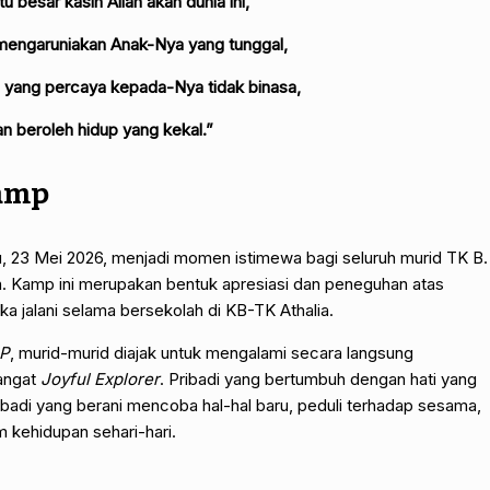
u besar kasih Allah akan dunia ini,
 mengaruniakan Anak-Nya yang tunggal,
g yang percaya kepada-Nya tidak binasa,
n beroleh hidup yang kekal.”
amp
, 23 Mei 2026, menjadi momen istimewa bagi seluruh murid TK B.
n. Kamp ini merupakan bentuk apresiasi dan peneguhan atas
a jalani selama bersekolah di KB-TK Athalia.
P
, murid-murid diajak untuk mengalami secara langsung
mangat
Joyful Explorer
. Pribadi yang bertumbuh dengan hati yang
ribadi yang berani mencoba hal-hal baru, peduli terhadap sesama,
m kehidupan sehari-hari.