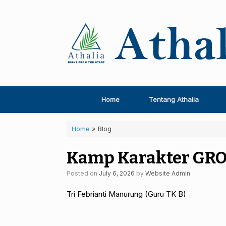
Skip
to
content
Home
Tentang Athalia
Home
»
Blog
Kamp Karakter GR
Posted on
July 6, 2026
by
Website Admin
Tri Febrianti Manurung (Guru TK B)