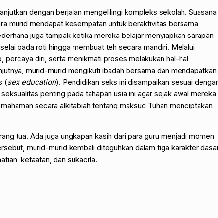
lanjutkan dengan berjalan mengelilingi kompleks sekolah. Suasana
Para murid mendapat kesempatan untuk beraktivitas bersama
 sederhana juga tampak ketika mereka belajar menyiapkan sarapan
 selai pada roti hingga membuat teh secara mandiri. Melalui
b, percaya diri, serta menikmati proses melakukan hal-hal
njutnya, murid-murid mengikuti ibadah bersama dan mendapatkan
s (
sex education
). Pendidikan seks ini disampaikan sesuai denga
eksualitas penting pada tahapan usia ini agar sejak awal mereka
ahaman secara alkitabiah tentang maksud Tuhan menciptakan
 orang tua. Ada juga ungkapan kasih dari para guru menjadi momen
rsebut, murid-murid kembali diteguhkan dalam tiga karakter dasa
atian, ketaatan, dan sukacita.