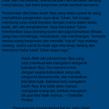
maaf dan memaafkan, Mama banyak menceritakan tentang
masa lalunya, dan kami berproses untuk sembuh bersama.
Penerimaan dan belas kasih-Nya yang tanpa syarat itu yang
memulihkan pengenalan saya akan Tuhan. Hal ini juga
menolong saya untuk berelasi dengan mama dalam belas
kasih, alih-alih penghakiman. Saya bersyukur Tuhan
memberikan saya seorang suami dan juga komunitas Athalia
yang mau mendengar, mendoakan, dan membangun. Ternyata
semua orang berproses dan memiliki “cacat”-nya masing-
masing. Justru cacat itu hadir agar kita tetap datang dan
memohon belas kasih Tuhan tanpa ragu.”
Kasih Allah dan penerimaan-Nya yang
utuh membuat kita mengalami anugerah
kebaikan-Nya. Dia menerima kita
dengan segala keburukan yang ada,
bergumul bersama kita, dan menjadikan
kita lebih baik. Sebelum kita mengalami
kasih-Nya, kita tidak akan mampu
mengasihi orang lain, bahkan mengasihi
diri pun kita tidak mampu. – Charlotte
Priatna
“Demikianlah tinggal ketiga hal ini, yaitu iman,