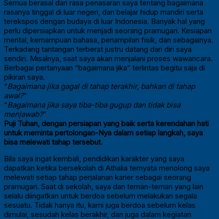
Semua berasal dari rasa penasaran saya tentang bagaimana
rasanya tinggal di luar negeri, dan belajar hidup mandiri serta
terekspos dengan budaya di luar Indonesia. Banyak hal yang
perlu dipersiapkan untuk menjadi seorang pramugari. Kesiapan
mental, kemampuan bahasa, penampilan fisik, dan sebagainya.
Terkadang tantangan terberat justru datang dari diri saya
sendiri. Misalnya, saat saya akan menjalani proses wawancara.
Berbagai pertanyaan “bagaimana jika” terlintas begitu saja di
pikiran saya.
“
Bagaimana jika gagal di tahap terakhir, bahkan di tahap
awal?
”
“
Bagaimana jika saya tiba-tiba gugup dan tidak bisa
menjawab?
”
Puji Tuhan, dengan persiapan yang baik serta kerendahan hati
untuk meminta pertolongan-Nya dalam setiap langkah, saya
bisa melewati tahap tersebut.
Bila saya ingat kembali, pendidikan karakter yang saya
dapatkan ketika bersekolah di Athalia ternyata menolong saya
melewati setiap tahap perjalanan karier sebagai seorang
pramugari. Saat di sekolah, saya dan teman-teman yang lain
selalu diingatkan untuk berdoa sebelum melakukan segala
sesuatu. Tidak hanya itu, kami juga berdoa sebelum kelas
dimulai, sesudah kelas berakhir, dan juga dalam kegiatan