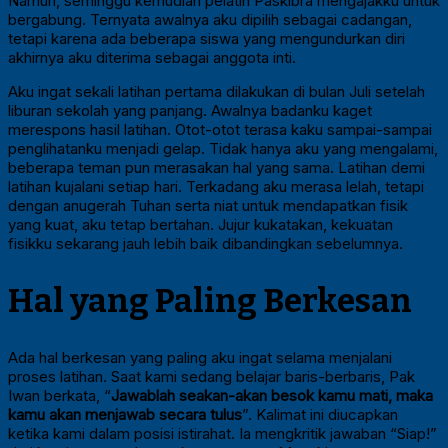
Namun, seminggu kemudian pelatih Paskibra mengajakku untuk
bergabung. Ternyata awalnya aku dipilih sebagai cadangan,
tetapi karena ada beberapa siswa yang mengundurkan diri
akhirnya aku diterima sebagai anggota inti.
Aku ingat sekali latihan pertama dilakukan di bulan Juli setelah
liburan sekolah yang panjang. Awalnya badanku kaget
merespons hasil latihan. Otot-otot terasa kaku sampai-sampai
penglihatanku menjadi gelap. Tidak hanya aku yang mengalami,
beberapa teman pun merasakan hal yang sama. Latihan demi
latihan kujalani setiap hari. Terkadang aku merasa lelah, tetapi
dengan anugerah Tuhan serta niat untuk mendapatkan fisik
yang kuat, aku tetap bertahan. Jujur kukatakan, kekuatan
fisikku sekarang jauh lebih baik dibandingkan sebelumnya.
Hal yang Paling Berkesan
Ada hal berkesan yang paling aku ingat selama menjalani
proses latihan. Saat kami sedang belajar baris-berbaris, Pak
Iwan berkata, “
Jawablah seakan-akan besok kamu mati, maka
kamu akan menjawab secara tulus
”. Kalimat ini diucapkan
ketika kami dalam posisi istirahat. Ia mengkritik jawaban “Siap!”