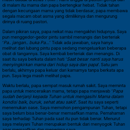
di malam itu mama dan papa bertengkar hebat. Tidak tahan
dengan kecurigaan mama yang tidak berdasar, papa membawa
segala macam obat asma yang dimilikinya dan mengurung
dirinya di ruang pastori.
Dalam pikiran saya, papa nekat mau mengakhiri hidupnya. Saya
pun menggedor-gedor pintu sambil menangis dan berteriak
‘
Pa.. jangan.. buka Pa…
’ Tidak ada jawaban, saya hanya
melihat dari lubang pintu papa sedang mengeluarkan beberapa
obat di tangannya. Saya kembali berteriak dan menangis. Di
saat itu saya berkata dalam hati ‘
Saat besar nanti saya harus
menyingkirkan mama dari hidup saya dan papa
’. Satu jam
berlalu, akhirnya papa keluar dari kamarnya tanpa berkata apa
pun. Saya lega masih melihat papa.
Waktu berlalu, papa sempat masuk rumah sakit. Saya meminta
papa untuk menceraikan mama, tetapi papa menjawab ‘
Papa
sudah berjanji kepada Tuhan untuk mengasihi Mama dalam
kondisi baik, buruk, sehat atau sakit
’. Saat itu saya seperti
menemukan oase. Saya memohon pengampunan Tuhan, tetapi
saya belum bisa benar-benar memaafkan mama. Pemahaman
saya terhadap Tuhan pada saat itu pun tidak benar. Menurut
saya melayani Tuhan merupakan bentuk dari menyogok Tuhan
agar memaafkan dan menerima saya.