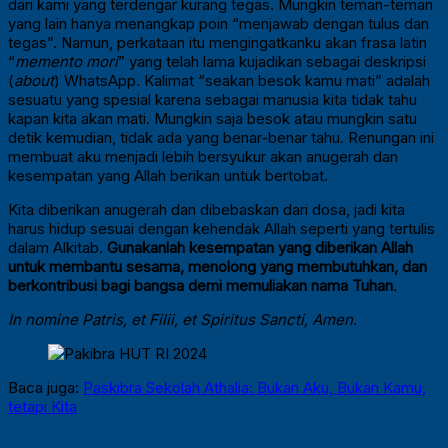
dari kami yang terdengar kurang tegas. Mungkin teman-teman
yang lain hanya menangkap poin “menjawab dengan tulus dan
tegas”. Namun, perkataan itu mengingatkanku akan frasa latin
“
memento mori
” yang telah lama kujadikan sebagai deskripsi
(
about
) WhatsApp. Kalimat “seakan besok kamu mati” adalah
sesuatu yang spesial karena sebagai manusia kita tidak tahu
kapan kita akan mati. Mungkin saja besok atau mungkin satu
detik kemudian, tidak ada yang benar-benar tahu. Renungan ini
membuat aku menjadi lebih bersyukur akan anugerah dan
kesempatan yang Allah berikan untuk bertobat.
Kita diberikan anugerah dan dibebaskan dari dosa, jadi kita
harus hidup sesuai dengan kehendak Allah seperti yang tertulis
dalam Alkitab.
Gunakanlah kesempatan yang diberikan Allah
untuk membantu sesama, menolong yang membutuhkan, dan
berkontribusi bagi bangsa demi memuliakan nama Tuhan
.
In nomine Patris, et Filii, et Spiritus Sancti, Amen
.
Baca juga:
Paskibra Sekolah Athalia: Bukan Aku, Bukan Kamu,
tetapi Kita