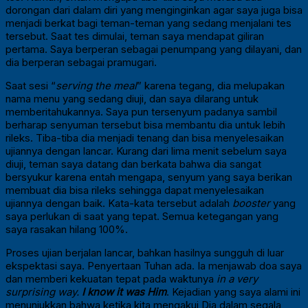
dorongan dari dalam diri yang menginginkan agar saya juga bisa
menjadi berkat bagi teman-teman yang sedang menjalani tes
tersebut. Saat tes dimulai, teman saya mendapat giliran
pertama. Saya berperan sebagai penumpang yang dilayani, dan
dia berperan sebagai pramugari.
Saat sesi “
serving the meal
” karena tegang, dia melupakan
nama menu yang sedang diuji, dan saya dilarang untuk
memberitahukannya. Saya pun tersenyum padanya sambil
berharap senyuman tersebut bisa membantu dia untuk lebih
rileks. Tiba-tiba dia menjadi tenang dan bisa menyelesaikan
ujiannya dengan lancar. Kurang dari lima menit sebelum saya
diuji, teman saya datang dan berkata bahwa dia sangat
bersyukur karena entah mengapa, senyum yang saya berikan
membuat dia bisa rileks sehingga dapat menyelesaikan
ujiannya dengan baik. Kata-kata tersebut adalah
booster
yang
saya perlukan di saat yang tepat. Semua ketegangan yang
saya rasakan hilang 100%.
Proses ujian berjalan lancar, bahkan hasilnya sungguh di luar
ekspektasi saya. Penyertaan Tuhan ada. Ia menjawab doa saya
dan memberi kekuatan tepat pada waktunya
in a very
surprising way.
I know it was Him
. Kejadian yang saya alami ini
menunjukkan bahwa ketika kita mengakui Dia dalam segala