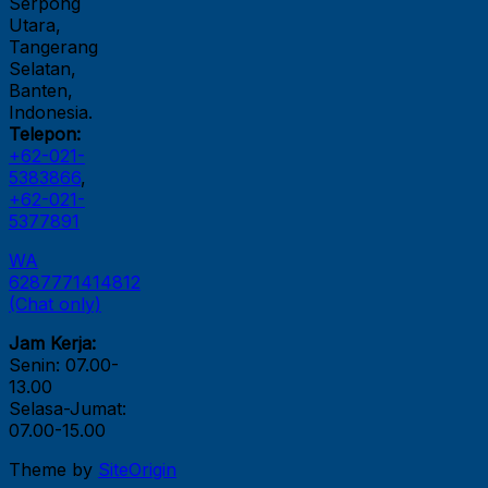
Serpong
Utara,
Tangerang
Selatan,
Banten,
Indonesia.
Telepon:
+62-021-
5383866
,
+62-021-
5377891
WA
6287771414812
(Chat only)
Jam Kerja:
Senin: 07.00-
13.00
Selasa-Jumat:
07.00-15.00
Theme by
SiteOrigin