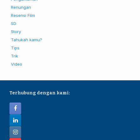
Renungan
Resensi Film
SD
Story
Tahukah kamu?
Tips
Trik
Video
Terhubung dengan kami: