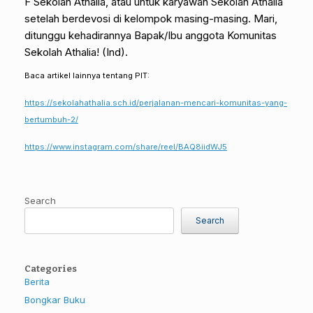
F Sekolah Athalia, atau untuk karyawan Sekolah Athalia
setelah berdevosi di kelompok masing-masing. Mari,
ditunggu kehadirannya Bapak/Ibu anggota Komunitas
Sekolah Athalia! (Ind).
Baca artikel lainnya tentang PIT:
https://sekolahathalia.sch.id/perjalanan-mencari-komunitas-yang-
bertumbuh-2/
https://www.instagram.com/share/reel/BAQ8iidWJ5
Search
Search
Categories
Berita
Bongkar Buku