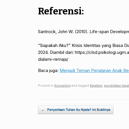
Referensi:
Santrock, John W. (2010). Life-span Developm
“Siapakah Aku?” Krisis Identitas yang Biasa 
2024. Diambil dari: https://clsd.psikologi.ugm
dialami-remaja/
Baca juga:
Menjadi Teman Perjalanan Anak B
Posted in
Konseling
and tagged
Karakter
,
pendidikan kara
Post navigation
←
Penyertaan Tuhan Itu Nyata? Ini Buktinya