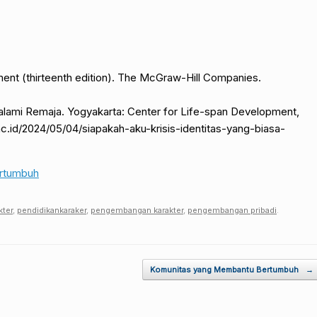
ent (thirteenth edition). The McGraw-Hill Companies.
Dialami Remaja. Yogyakarta: Center for Life-span Development,
.ac.id/2024/05/04/siapakah-aku-krisis-identitas-yang-biasa-
ertumbuh
kter
,
pendidikankaraker
,
pengembangan karakter
,
pengembangan pribadi
.
Komunitas yang Membantu Bertumbuh
→