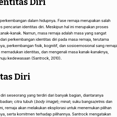
entitas Diri
e perkembangan dalam hidupnya. Fase remaja merupakan salah
 pencarian identitas diri. Meskipun hal ini merupakan proses
 kanak-kanak. Namun, masa remaja adalah masa yang sangat
g dari perkembangan identitas diri pada masa remaja, terutama
nya, perkembangan fisik, kognitif, dan sosioemosional sang remaj
h, memadukan identitas, dan mengenali masa kanak-kanaknya,
uju kedewasaan (Santrock, 2010).
tas Diri
iri seseorang yang terdiri dari banyak bagian, diantaranya
badian; citra tubuh (
body image
); minat; suku bangsa/etnis dan
ini, remaja akan melakukan eksplorasi untuk menemukan pilihan
nya, serta komitmen terhadap pilihannya. Santrock mengatakan