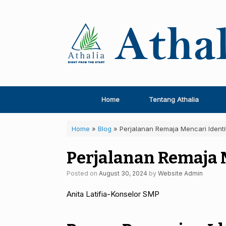
Skip
to
content
Home
Tentang Athalia
Home
»
Blog
»
Perjalanan Remaja Mencari Identit
Perjalanan Remaja M
Posted on
August 30, 2024
by
Website Admin
Anita Latifia-Konselor SMP