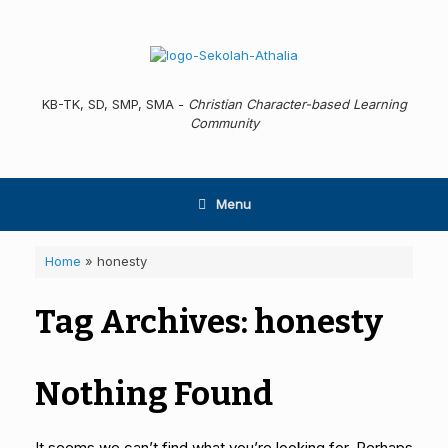
Skip
to
content
KB-TK, SD, SMP, SMA -
Christian Character-based Learning
Community
Menu
Home
»
honesty
Tag Archives:
honesty
Nothing Found
It seems we can’t find what you’re looking for. Perhaps