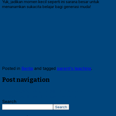
Yuk, jadikan momen kecil seperti ini sarana besar untuk
menanamkan sukacita belajar bagi generasi muda!
Posted in
Berita
and tagged
parent's teaching
.
Post navigation
←
Kehangatan yang Terjalin di Pra-event…
Melihat Hardiknas di Tengah Pandemi
→
Search
Search