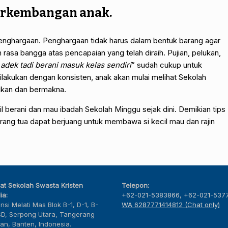
 perkembangan anak.
penghargaan. Penghargaan tidak harus dalam bentuk barang agar
rasa bangga atas pencapaian yang telah diraih. Pujian, pelukan,
dek tadi berani masuk kelas sendiri
” sudah cukup untuk
ilakukan dengan konsisten, anak akan mulai melihat Sekolah
kan dan bermakna.
cil berani dan mau ibadah Sekolah Minggu sejak dini. Demikian tips
rang tua dapat berjuang untuk membawa si kecil mau dan rajin
at Sekolah Swasta Kristen
Telepon:
ia:
+62-021-5383866
,
+62-021-537
nsi Melati Mas Blok B-1, D-1, B-
WA 6287771414812 (Chat only)
SD, Serpong Utara, Tangerang
tan, Banten, Indonesia.