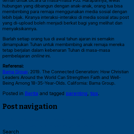
teman untuk bicara di masa-masa PJJ. Harapannya, lewat
hubungan yang dibangun dengan anak-anak, orang tua bisa
membimbing para remaja menggunakan media sosial dengan
lebih bijak. Kiranya interaksi-interaksi di media sosial atau post
yang di-upload boleh menjadi berkat bagi yang melihat dan
menyaksikannya.
Biarlah setiap orang tua di awal tahun ajaran ini semakin
dimampukan Tuhan untuk membimbing anak remaja mereka
tetap berjalan dalam kebenaran Tuhan di masa-masa
pembelajaran
online
ini.
Referensi:
Barna Group
. 2019. The Connected Generation: How Christian
Leaders Around the World Can Strengthen Faith and Well-
Being Among 18-35-Year-Olds. California: Barna Group.
Posted in
Berita
and tagged
parenting
,
tips
.
Post navigation
←
Rekomendasi Buku Kepemimpinan
Ternyata, Inilah Kunci Keluarga Bertahan…
→
Search