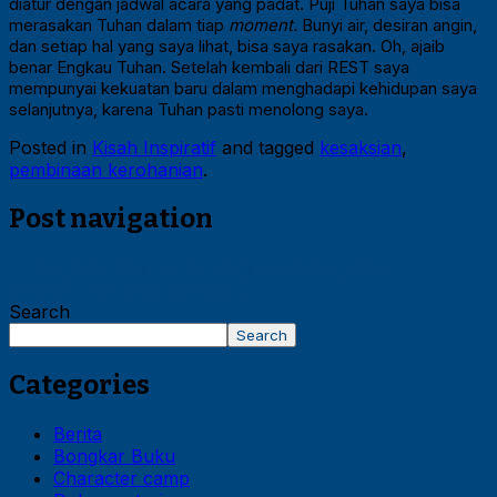
diatur dengan jadwal acara yang padat. Puji Tuhan saya bisa
merasakan Tuhan dalam tiap
moment.
Bunyi air, desiran angin,
dan setiap hal yang saya lihat, bisa saya rasakan. Oh, ajaib
benar Engkau Tuhan. Setelah kembali dari REST saya
mempunyai kekuatan baru dalam menghadapi kehidupan saya
selanjutnya, karena Tuhan pasti menolong saya.
Posted in
Kisah Inspiratif
and tagged
kesaksian
,
pembinaan kerohanian
.
Post navigation
←
Ganjaran dari Tuhan yang Mendatangkan…
Si Kecil Tidak Mau Sekolah…
→
Search
Search
Categories
Berita
Bongkar Buku
Character camp