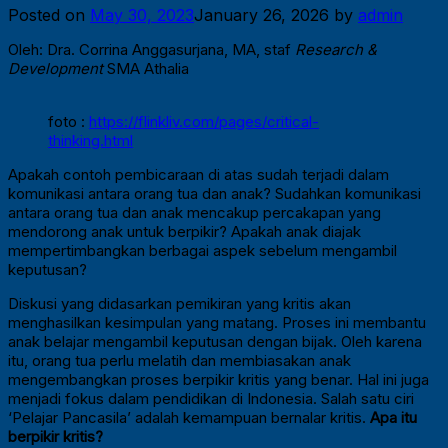
Posted on
May 30, 2023
January 26, 2026
by
admin
Oleh: Dra. Corrina Anggasurjana, MA, staf
Research &
Development
SMA Athalia
foto :
https://flinkliv.com/pages/critical-
thinking.html
Apakah contoh pembicaraan di atas sudah terjadi dalam
komunikasi antara orang tua dan anak? Sudahkan komunikasi
antara orang tua dan anak mencakup percakapan yang
mendorong anak untuk berpikir? Apakah anak diajak
mempertimbangkan berbagai aspek sebelum mengambil
keputusan?
Diskusi yang didasarkan pemikiran yang kritis akan
menghasilkan kesimpulan yang matang. Proses ini membantu
anak belajar mengambil keputusan dengan bijak. Oleh karena
itu, orang tua perlu melatih dan membiasakan anak
mengembangkan proses berpikir kritis yang benar. Hal ini juga
menjadi fokus dalam pendidikan di Indonesia. Salah satu ciri
‘Pelajar Pancasila’ adalah kemampuan bernalar kritis.
Apa itu
berpikir kritis?