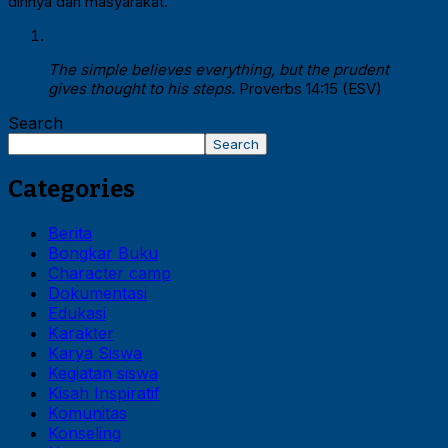
dirinya dan masyarakat.
The simple believes everything, but the prudent
gives thought to his steps.
Proverbs 14:15 (ESV)
Search
Search
Categories
Berita
Bongkar Buku
Character camp
Dokumentasi
Edukasi
Karakter
Karya Siswa
Kegiatan siswa
Kisah Inspiratif
Komunitas
Konseling