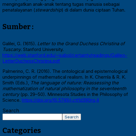
mengingatkan anak-anak tentang tugas manusia sebagai
penatalayanan (
stewardship
) di dalam dunia ciptaan Tuhan.
Sumber :
Galilei, G. (1615).
Letter to the Grand Duchess Christina of
Tuscany
. Stanford University.
https://web.stanford.edu/~jsabol/certainty/readings/Galileo-
LetterDuchessChristina.pdf
Palmerino, C. R. (2016). The ontological and epistemological
underpinnings of mathematical realism. In K. Chemla & R. K.
Smith (Eds.),
The language of nature: Reassessing the
mathematization of natural philosophy in the seventeenth
century
(pp. 29–50). Minnesota Studies in the Philosophy of
Science.
https://doi.org/10.5749/j.ctt1d390rg.4
Search
Search
Categories