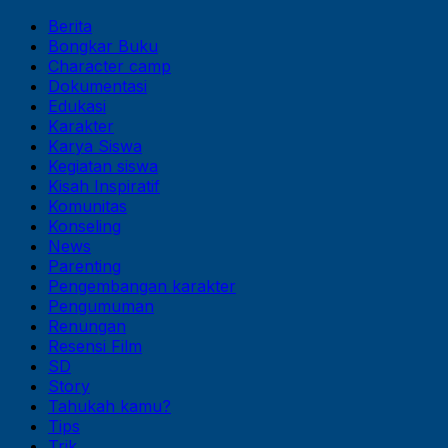
Berita
Bongkar Buku
Character camp
Dokumentasi
Edukasi
Karakter
Karya Siswa
Kegiatan siswa
Kisah Inspiratif
Komunitas
Konseling
News
Parenting
Pengembangan karakter
Pengumuman
Renungan
Resensi Film
SD
Story
Tahukah kamu?
Tips
Trik