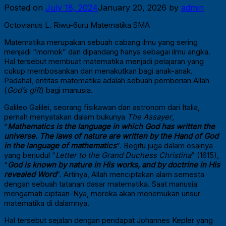
Posted on
July 18, 2024
January 20, 2026
by
admin
Octovianus L. Riwu-6uru Matematika SMA
Matematika merupakan sebuah cabang ilmu yang sering
menjadi “momok” dan dipandang hanya sebagai ilmu angka.
Hal tersebut membuat matematika menjadi pelajaran yang
cukup membosankan dan menakutkan bagi anak-anak.
Padahal, entitas matematika adalah sebuah pemberian Allah
(
God’s gift
) bagi manusia.
Galileo Galilei, seorang fisikawan dan astronom dari Italia,
pernah menyatakan dalam bukunya
The Assayer
,
“
Mathematics is the language in which God has written the
universe. The laws of nature are written by the Hand of God
in the language of mathematics
”. Begitu juga dalam esainya
yang berjudul “
Letter to the Grand Duchess Christina
” (1615),
“
God is known by nature in His works, and by doctrine in His
revealed Word
”. Artinya, Allah menciptakan alam semesta
dengan sebuah tatanan dasar matematika. Saat manusia
mengamati ciptaan-Nya, mereka akan menemukan unsur
matematika di dalamnya.
Hal tersebut sejalan dengan pendapat Johannes Kepler yang