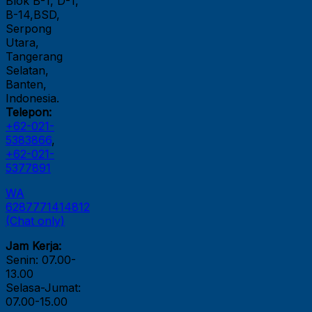
Blok B-1, D-1,
B-14,BSD,
Serpong
Utara,
Tangerang
Selatan,
Banten,
Indonesia.
Telepon:
+62-021-
5383866
,
+62-021-
5377891
WA
6287771414812
(Chat only)
Jam Kerja:
Senin: 07.00-
13.00
Selasa-Jumat:
07.00-15.00