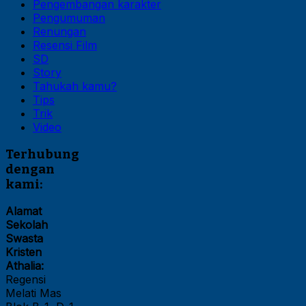
Pengembangan karakter
Pengumuman
Renungan
Resensi Film
SD
Story
Tahukah kamu?
Tips
Trik
Video
Terhubung
dengan
kami:
Alamat
Sekolah
Swasta
Kristen
Athalia:
Regensi
Melati Mas