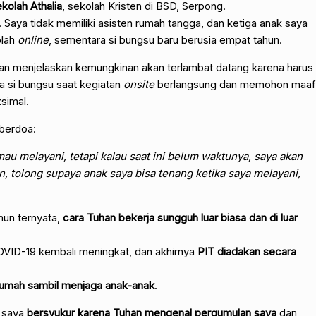
kolah Athalia
, sekolah Kristen di BSD, Serpong.
 Saya tidak memiliki asisten rumah tangga, dan ketiga anak saya
olah
online
, sementara si bungsu baru berusia empat tahun.
dan menjelaskan kemungkinan akan terlambat datang karena harus
 si bungsu saat kegiatan
onsite
berlangsung dan memohon maaf
simal.
berdoa:
mau melayani, tetapi kalau saat ini belum waktunya, saya akan
, tolong supaya anak saya bisa tenang ketika saya melayani,
mun ternyata,
cara Tuhan bekerja sungguh luar biasa dan di luar
OVID-19 kembali meningkat, dan akhirnya
PIT diadakan secara
 rumah sambil menjaga anak-anak
.
i saya
bersyukur karena Tuhan mengenal pergumulan saya
dan