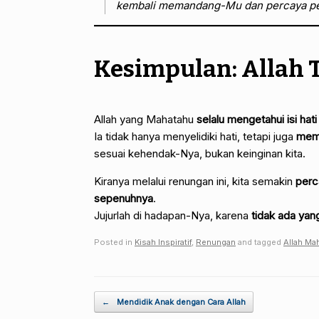
kembali memandang-Mu dan percaya pe
Kesimpulan: Allah T
Allah yang Mahatahu
selalu mengetahui isi hat
Ia tidak hanya menyelidiki hati, tetapi juga
mema
sesuai kehendak-Nya, bukan keinginan kita.
Kiranya melalui renungan ini, kita semakin
perc
sepenuhnya
.
Jujurlah di hadapan-Nya, karena
tidak ada yan
Posted in
Kisah Inspiratif
,
Renungan
and tagged
Allah Ma
Post navigation
←
Mendidik Anak dengan Cara Allah