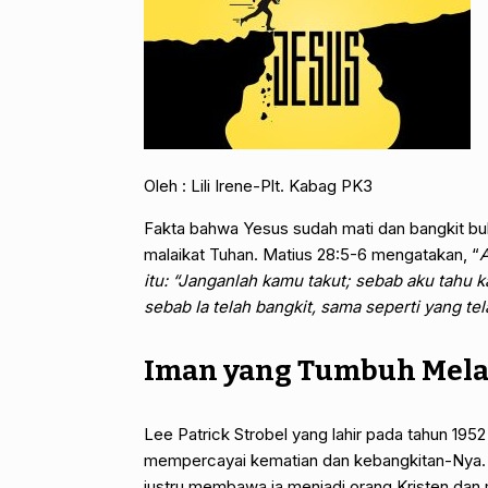
Oleh : Lili Irene-Plt. Kabag PK3
Fakta bahwa Yesus sudah mati dan bangkit buka
malaikat Tuhan. Matius 28:5-6 mengatakan, “
A
itu: “Janganlah kamu takut; sebab aku tahu ka
sebab Ia telah bangkit, sama seperti yang te
Iman yang Tumbuh Melal
Lee Patrick Strobel yang lahir pada tahun 1952
mempercayai kematian dan kebangkitan-Nya. Se
justru membawa ia menjadi orang Kristen dan