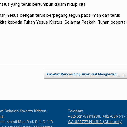
ristus yang terus bertumbuh dalam hidup kita.
han Yesus dengan terus berpegang teguh pada iman dan terus
h kita kepada Tuhan Yesus Kristus. Selamat Paskah. Tuhan beserta
Kiat-Kiat Mendampingi Anak Saat Menghadapi…
→
at Sekolah Swasta Kristen
Telepon:
ia:
+62-021-5383866
,
+62-021-537
nsi Melati Mas Blok B-1, D-1, B-
WA 6287771414812 (Chat only)
SD, Serpong Utara, Tangerang