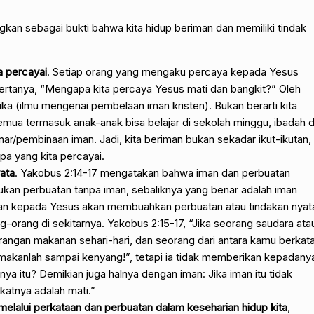
ngkan sebagai bukti bahwa kita hidup beriman dan memiliki tindak
 percayai
. Setiap orang yang mengaku percaya kepada Yesus
ertanya, “Mengapa kita percaya Yesus mati dan bangkit?” Oleh
etika (ilmu mengenai pembelaan iman kristen). Bukan berarti kita
 semua termasuk anak-anak bisa belajar di sekolah minggu, ibadah d
ar/pembinaan iman. Jadi, kita beriman bukan sekadar ikut-ikutan,
a yang kita percayai.
ata
. Yakobus 2:14-17 mengatakan bahwa iman dan perbuatan
Bukan perbuatan tanpa iman, sebaliknya yang benar adalah iman
man kepada Yesus akan membuahkan perbuatan atau tindakan nyat
ng-orang di sekitarnya. Yakobus 2:15-17, “Jika seorang saudara ata
angan makanan sehari-hari, dan seorang dari antara kamu berkata
 makanlah sampai kenyang!”, tetapi ia tidak memberikan kepadany
ya itu? Demikian juga halnya dengan iman: Jika iman itu tidak
katnya adalah mati.”
elalui perkataan dan perbuatan dalam keseharian hidup kita
,