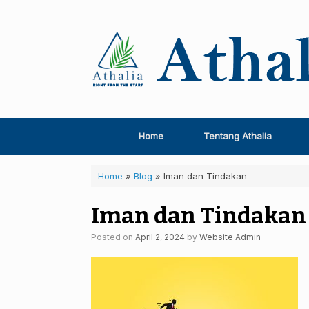
Skip
to
content
Home
Tentang Athalia
Home
»
Blog
»
Iman dan Tindakan
Iman dan Tindakan
Posted on
April 2, 2024
by
Website Admin