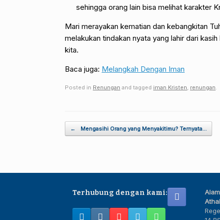
sehingga orang lain bisa melihat karakter K
Mari merayakan kematian dan kebangkitan Tu
melakukan tindakan nyata yang lahir dari kasi
kita.
Baca juga:
Melangkah Dengan Iman
Posted in
Renungan
and tagged
iman Kristen
,
renungan
.
Post navigation
←
Mengasihi Orang yang Menyakitimu? Ternyata…
Alam
Terhubung dengan kami:
Athal
Rege
14,B