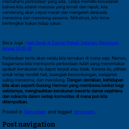
memahami perbedaan yang ada. Tanpa memiliki kesadaran
bahwa kita adalah manusia yang lemah dan rapuh, kita
cenderung akan cepat marah dan mengeluh daripada
menerima dan menolong sesama. Akibatnya, kita terus
bertengkar bukan hidup rukun.
Baca Juga :
Hati Sejuk di Zaman Penuh Tekanan: Renungan
Amsal 24:10–12
Perbedaan tentu akan selalu kita temukan di mana saja. Namun,
bagaimana kita merespons perbedaan itulah yang menentukan
apakah kerukunan itu dapat terjadi atau tidak. Karena itu, pilihlah
untuk tetap rendah hati, buanglah kesombongan, belajarlah
saling menerima, dan menolong.
Dengan demikian, kehidupan
kita akan seperti Gunung Hermon yang membawa berkat bagi
sekitarnya, menghadirkan kerukunan beserta damai sejahtera
dan sukacita dalam setiap komunitas di mana pun kita
ditempatkan.
Posted in
Renungan
and tagged
renungan
.
Post navigation