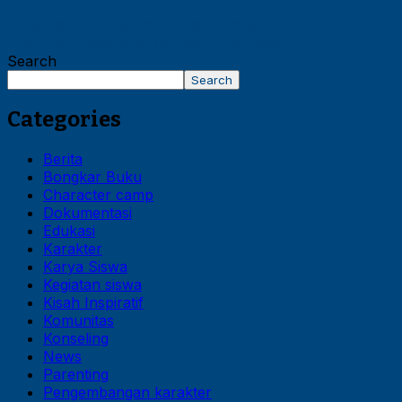
←
Belajar Karakter di Sekolah Athalia
Kunci Berkomunikasi dengan Anak: Buat…
→
Search
Search
Categories
Berita
Bongkar Buku
Character camp
Dokumentasi
Edukasi
Karakter
Karya Siswa
Kegiatan siswa
Kisah Inspiratif
Komunitas
Konseling
News
Parenting
Pengembangan karakter