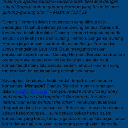
indahnya, apabila saudara-saudara diam bersama dengan
rukun! Seperti embun gunung Hermon yang turun ke atas
gunung-gunung Sion.” – Mazmur 133:1,3a
Gunung Hermon adalah pegunungan yang diliputi salju,
sedangkan tanah di sekitarnya cenderung tandus. Karena itu,
kesuburan tanah di sekitar Gunung Hermon bergantung pada
embun dan lelehan es dari Gunung Hermon. Sungai es Gunung
Hermon juga menjadi sumber utama air Sungai Yordan dan
airnya mengalir ke Laut Mati. Daud mengumpamakan
kerukunan seperti embun Gunung Hermon. Kerukunan di antara
orang percaya dapat menjadi berkat dan sukacita bagi
komunitas di mana kita berada, seperti embun Hermon yang
memberikan keuntungan bagi daerah sekitarnya.
Sayangnya, kerukunan tidak mudah terjadi dalam sebuah
komunitas.
Mengapa?
Charles Swindoll menulis renungan
dalam
Insight for Living
, “
Do you realize how closely unity
and humility are tied together? One breeds the other;
neither can exist without the other
.” Kerukunan tidak bisa
dilepaskan dari kerendahan hati. Sebaliknya, musuh kerukunan
adalah kesombongan. Hal ini berlaku bukan hanya dalam
komunitas yang besar, tetapi juga dalam setiap keluarga. Tanpa
kerendahan hati, kita akan cenderung menghakimi daripada