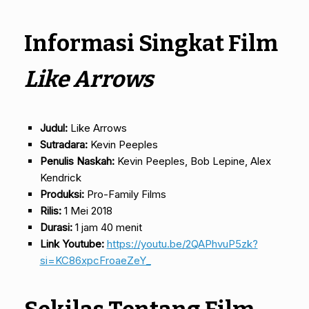
Informasi Singkat Film
Like Arrows
Judul:
Like Arrows
Sutradara:
Kevin Peeples
Penulis Naskah:
Kevin Peeples, Bob Lepine, Alex
Kendrick
Produksi:
Pro-Family Films
Rilis:
1 Mei 2018
Durasi:
1 jam 40 menit
Link Youtube:
https://youtu.be/2QAPhvuP5zk?
si=KC86xpcFroaeZeY_