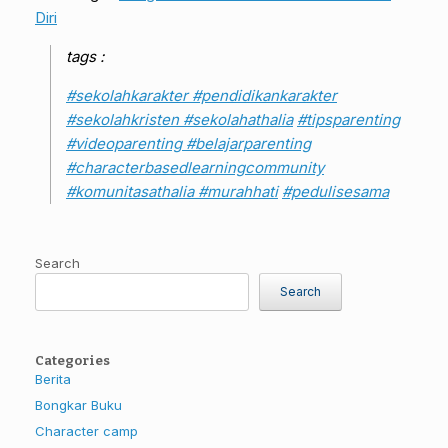
Diri
tags :
#sekolahkarakter
#pendidikankarakter
#sekolahkristen
#sekolahathalia
#tipsparenting
#videoparenting
#belajarparenting
#characterbasedlearningcommunity
#komunitasathalia
#murahhati
#pedulisesama
Search
Search
Categories
Berita
Bongkar Buku
Character camp