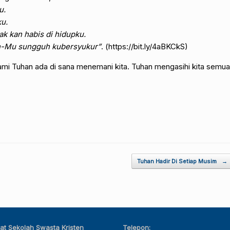
u.
ku.
k kan habis di hidupku.
sih-Mu sungguh kubersyukur”
. (https://bit.ly/4aBKCkS)
lami Tuhan ada di sana menemani kita. Tuhan mengasihi kita semua
Tuhan Hadir Di Setiap Musim
→
at Sekolah Swasta Kristen
Telepon: