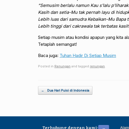
“Semusim berlalu namun Kau s’lalu p’liharak
Kasih dan setia-Mu tak pernah layu di hidup
Lebih luas dari samudra Kebaikan-Mu Bapa ta
Lebih tinggi dari cakrawala tak terbatas ka
Setiap musim atau kondisi apapun yang kita a
Tetaplah semangat!
Baca juga:
Tuhan Hadir Di Setiap Musim
Posted in
Renungan
and tagged
renungan
.
Post navigation
←
Dua Hari Puisi di Indonesia
Alam
Terhubung dengan kami: