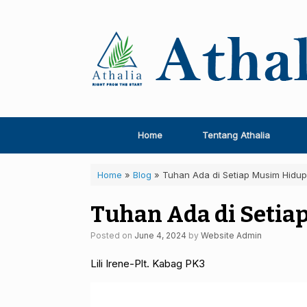
Skip
to
content
Home
Tentang Athalia
Home
»
Blog
»
Tuhan Ada di Setiap Musim Hidup
Tuhan Ada di Setia
Posted on
June 4, 2024
by
Website Admin
Lili Irene-Plt. Kabag PK3