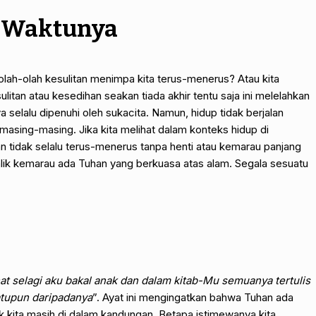
a Waktunya
olah-olah kesulitan menimpa kita terus-menerus? Atau kita
itan atau kesedihan seakan tiada akhir tentu saja ini melelahkan
 selalu dipenuhi oleh sukacita. Namun, hidup tidak berjalan
 masing-masing. Jika kita melihat dalam konteks hidup di
n tidak selalu terus-menerus tanpa henti atau kemarau panjang
 balik kemarau ada Tuhan yang berkuasa atas alam. Segala sesuatu
t selagi aku bakal anak dan dalam kitab-Mu semuanya tertulis
atupun daripadanya
”. Ayat ini mengingatkan bahwa Tuhan ada
ak kita masih di dalam kandungan. Betapa istimewanya kita