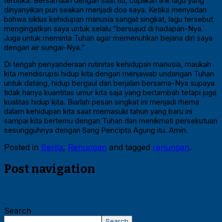
terbuka. Bersamaan dengan saat itu, cuplikan lirik lagu yang
dinyanyikan pun seakan menjadi doa saya. Ketika menyadari
bahwa siklus kehidupan manusia sangat singkat, lagu tersebut
mengingatkan saya untuk selalu “bersujud di hadapan-Nya.
Juga untuk meminta Tuhan agar memenuhkan bejana diri saya
dengan air sungai-Nya.”
Di tengah penyanderaan rutinitas kehidupan manusia, maukah
kita mendisrupsi hidup kita dengan menjawab undangan Tuhan
untuk datang, hidup bergaul dan berjalan bersama-Nya supaya
tidak hanya kuantitas umur kita saja yang bertambah tetapi juga
kualitas hidup kita. Biarlah pesan singkat ini menjadi rhema
dalam kehidupan kita saat memasuki tahun yang baru ini
sampai kita bertemu dengan Tuhan dan menikmati persekutuan
sesungguhnya dengan Sang Pencipta Agung itu. Amin.
Posted in
Berita
,
Renungan
and tagged
renungan
.
Post navigation
←
Mampukah Kita Tetap Mengasihi Meskipun…
Kasih Sejati
→
Search
Search