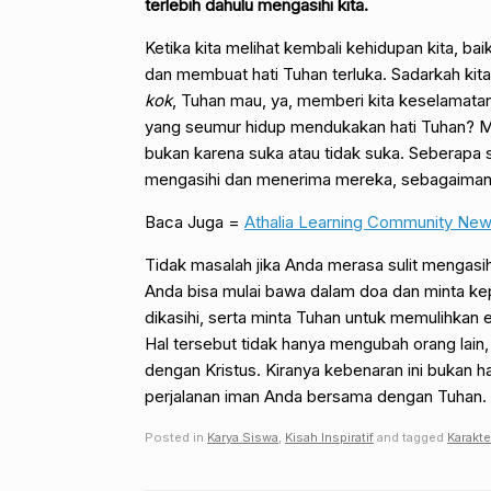
terlebih dahulu mengasihi kita.
Ketika kita melihat kembali kehidupan kita, bai
dan membuat hati Tuhan terluka. Sadarkah kita 
kok
, Tuhan mau, ya, memberi kita keselamatan
yang seumur hidup mendukakan hati Tuhan? M
bukan karena suka atau tidak suka. Seberapa su
mengasihi dan menerima mereka, sebagaimana 
Baca Juga =
Athalia Learning Community News
Tidak masalah jika Anda merasa sulit mengasi
Anda bisa mulai bawa dalam doa dan minta k
dikasihi, serta minta Tuhan untuk memulihkan
Hal tersebut tidak hanya mengubah orang lain, 
dengan Kristus. Kiranya kebenaran ini bukan h
perjalanan iman Anda bersama dengan Tuhan.
Posted in
Karya Siswa
,
Kisah Inspiratif
and tagged
Karakte