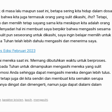
k di masa lalu maupun saat ini, betapa sering kita hidup dalam dosa
bahwa kita juga termasuk orang yang sulit dikasihi,
lho
? Tetapi,
 dan memilih tetap sayang sama kita meskipun kita adalah orang
enyadari hal ini membuat saya berpikir bahwa mengasihi sesama
lit pun seseorang untuk dikasihi, saya ingin belajar memilih untuk
Tuhan telah lebih dahulu mengasihi dan menerima saya.
 Edisi Februari 2023
hi mereka saat ini. Memang dibutuhkan waktu untuk berproses.
epada Tuhan untuk dimampukan mengasihi mereka yang sulit
 emosi Anda sehingga dapat mengasihi mereka dengan lebih tulus.
tetapi juga diri kita sendiri dan membuat kita semakin serupa
anya diingat dan dimengerti, namun juga dapat dialami dalam
r
,
karakter kristen
,
kasih
,
mengasihi
.