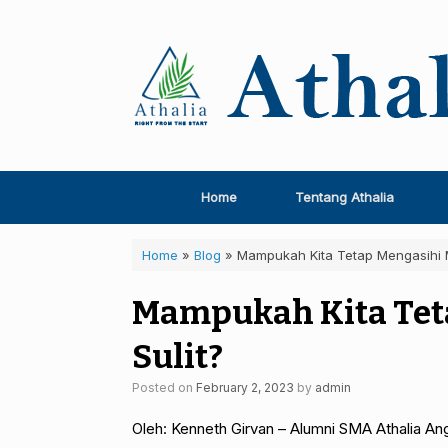
Skip
to
content
Home
Tentang Athalia
Home
»
Blog
»
Mampukah Kita Tetap Mengasihi M
Mampukah Kita Tet
Sulit?
Posted on
February 2, 2023
by
admin
Oleh: Kenneth Girvan – Alumni SMA Athalia An