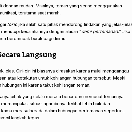
li dengan mudah. Misalnya, teman yang sering menggunakan
munikasi, terutama saat marah.
agai
toxic
jika salah satu pihak mendorong tindakan yang jelas-jela
 menutupi kesalahannya dengan alasan “
demi pertemanan.
” Jika
 bisa berdampak buruk bagi dirimu.
t Secara Langsung
k jelas. Ciri-ciri ini biasanya dirasakan karena mulai mengganggu
an atau ketakutan untuk kehilangan hubungan tersebut. Meski
 hubungan ini karena takut kehilangan teman.
adanya pihak yang selalu merasa benar dan membuat temannya
emanipulasi situasi agar dirinya terlihat lebih baik dan
 kamu merasa berada dalam hubungan pertemanan seperti ini,
mbil langkah tegas.