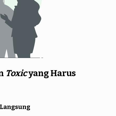
n
Toxic
yang Harus
a Langsung