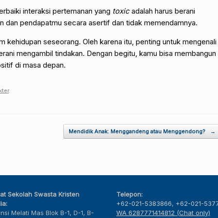
erbaiki interaksi pertemanan yang
toxic
adalah harus berani
n dan pendapatmu secara asertif dan tidak memendamnya.
m kehidupan seseorang. Oleh karena itu, penting untuk mengenali
 berani mengambil tindakan. Dengan begitu, kamu bisa membangun
itif di masa depan.
kter
.
Mendidik Anak: Menggandeng atau Menggendong?
→
at Sekolah Swasta Kristen
Telepon:
ia:
+62-021-5383866
,
+62-021-537
nsi Melati Mas Blok B-1, D-1, B-
WA 6287771414812 (Chat only)