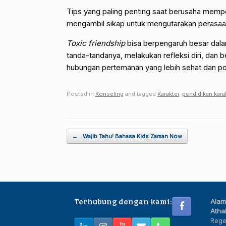
Tips yang paling penting saat berusaha memp
mengambil sikap untuk mengutarakan perasaa
Toxic friendship
bisa berpengaruh besar dala
tanda-tandanya, melakukan refleksi diri, dan
hubungan pertemanan yang lebih sehat dan pos
Posted in
Konseling
and tagged
Karakter
,
pendidikan kara
Post navigation
←
Wajib Tahu! Bahasa Kids Zaman Now
Alam
Terhubung dengan kami:
Athal
Rege