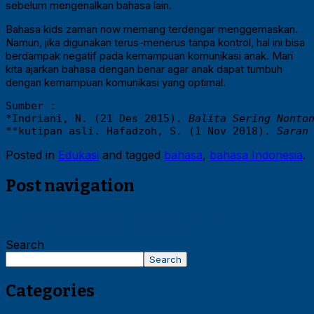
sebelum mengenalkan bahasa lain.
Bahasa kids zaman now memang terdengar menggemaskan.
Namun, jika digunakan terus-menerus tanpa kontrol, hal ini bisa
berdampak negatif pada kemampuan komunikasi anak. Mari
kita ajarkan bahasa dengan benar agar anak dapat tumbuh
dengan kemampuan komunikasi yang optimal.
Sumber : 

*Indriani, N. (21 Des 2015). 
Balita Sering Nonto
**kutipan asli. Hafadzoh, S. (1 Nov 2018). 
Saran
Posted in
Edukasi
and tagged
bahasa
,
bahasa Indonesia
.
Post navigation
←
Kenali Bahasa Kasih Pasangan: Kunci…
Jangan Terjebak! Cara Kenali dan…
→
Search
Search
Categories