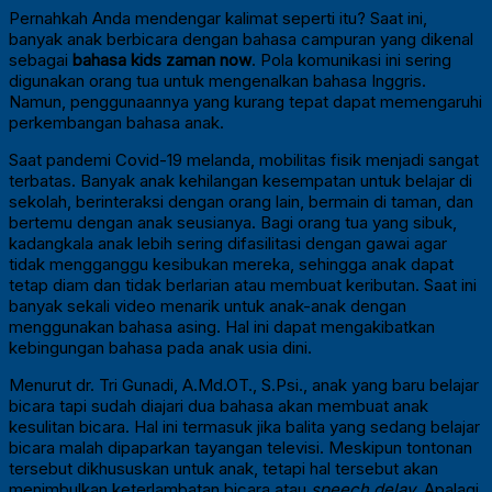
Pernahkah Anda mendengar kalimat seperti itu? Saat ini,
banyak anak berbicara dengan bahasa campuran yang dikenal
sebagai
bahasa kids zaman now
. Pola komunikasi ini sering
digunakan orang tua untuk mengenalkan bahasa Inggris.
Namun, penggunaannya yang kurang tepat dapat memengaruhi
perkembangan bahasa anak.
Saat pandemi Covid-19 melanda, mobilitas fisik menjadi sangat
terbatas. Banyak anak kehilangan kesempatan untuk belajar di
sekolah, berinteraksi dengan orang lain, bermain di taman, dan
bertemu dengan anak seusianya. Bagi orang tua yang sibuk,
kadangkala anak lebih sering difasilitasi dengan gawai agar
tidak mengganggu kesibukan mereka, sehingga anak dapat
tetap diam dan tidak berlarian atau membuat keributan. Saat ini
banyak sekali video menarik untuk anak-anak dengan
menggunakan bahasa asing. Hal ini dapat mengakibatkan
kebingungan bahasa pada anak usia dini.
Menurut dr. Tri Gunadi, A.Md.OT., S.Psi., anak yang baru belajar
bicara tapi sudah diajari dua bahasa akan membuat anak
kesulitan bicara. Hal ini termasuk jika balita yang sedang belajar
bicara malah dipaparkan tayangan televisi. Meskipun tontonan
tersebut dikhususkan untuk anak, tetapi hal tersebut akan
menimbulkan keterlambatan bicara atau
speech delay
. Apalagi