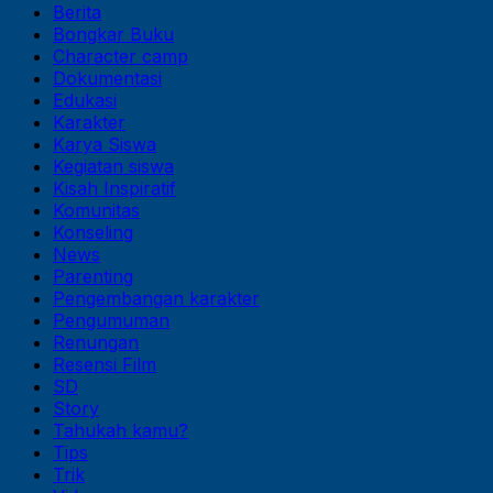
Berita
Bongkar Buku
Character camp
Dokumentasi
Edukasi
Karakter
Karya Siswa
Kegiatan siswa
Kisah Inspiratif
Komunitas
Konseling
News
Parenting
Pengembangan karakter
Pengumuman
Renungan
Resensi Film
SD
Story
Tahukah kamu?
Tips
Trik