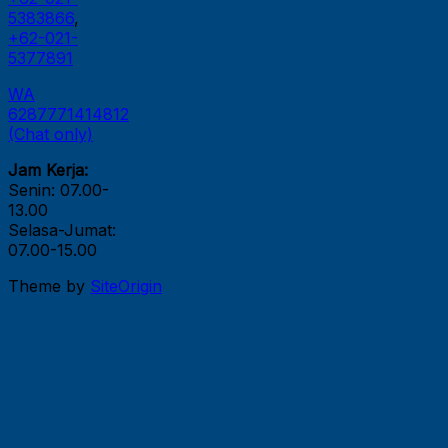
5383866
,
+62-021-
5377891
WA
6287771414812
(Chat only)
Jam Kerja:
Senin: 07.00-
13.00
Selasa-Jumat:
07.00-15.00
Theme by
SiteOrigin