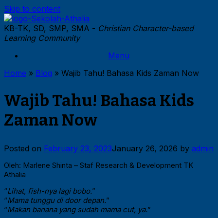
Skip to content
KB-TK, SD, SMP, SMA -
Christian Character-based
Learning Community
Menu
Home
»
Blog
»
Wajib Tahu! Bahasa Kids Zaman Now
Wajib Tahu! Bahasa Kids
Zaman Now
Posted on
February 23, 2023
January 26, 2026
by
admin
Oleh: Marlene Shinta – Staf Research & Development TK
Athalia
“
Lihat, fish-nya lagi bobo.
”
“
Mama tunggu di door depan.
”
“
Makan banana yang sudah mama cut, ya.
”