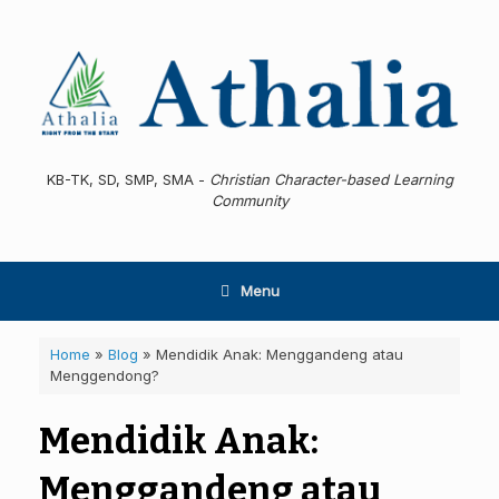
Skip
to
content
KB-TK, SD, SMP, SMA -
Christian Character-based Learning
Community
Menu
Home
»
Blog
»
Mendidik Anak: Menggandeng atau
Menggendong?
Mendidik Anak:
Menggandeng atau