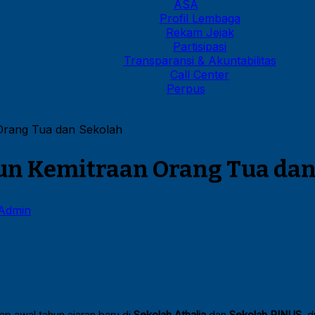
ASA
Profil Lembaga
Rekam Jejak
Partisipasi
Transparansi & Akuntabilitas
Call Center
Perpus
Orang Tua dan Sekolah
un Kemitraan Orang Tua dan
 Admin
ap awal tahun ajaran baru di
Sekolah Athalia
dan
Sekolah PINUS
, 