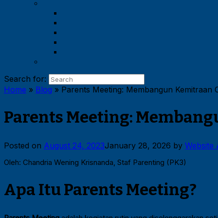
Search for:
Home
»
Blog
»
Parents Meeting: Membangun Kemitraan 
Parents Meeting: Membang
Posted on
August 24, 2023
January 28, 2026
by
Website
Oleh: Chandria Wening Krisnanda, Staf Parenting (PK3)
Apa Itu Parents Meeting?
Parents Meeting
adalah kegiatan rutin yang diselenggarakan seti