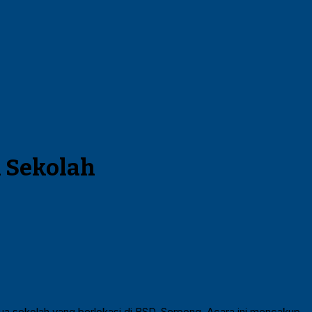
 Sekolah
dua sekolah yang berlokasi di BSD, Serpong. Acara ini mencakup