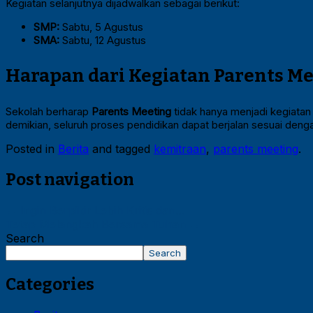
Kegiatan selanjutnya dijadwalkan sebagai berikut:
SMP:
Sabtu, 5 Agustus
SMA:
Sabtu, 12 Agustus
Harapan dari Kegiatan Parents M
Sekolah berharap
Parents Meeting
tidak hanya menjadi kegiatan
demikian, seluruh proses pendidikan dapat berjalan sesuai dengan n
Posted in
Berita
and tagged
kemitraan
,
parents meeting
.
Post navigation
←
Ingin Berpikir Lebih Kritis dan…
Tetap Melangkah Bersama Tuhan
→
Search
Search
Categories