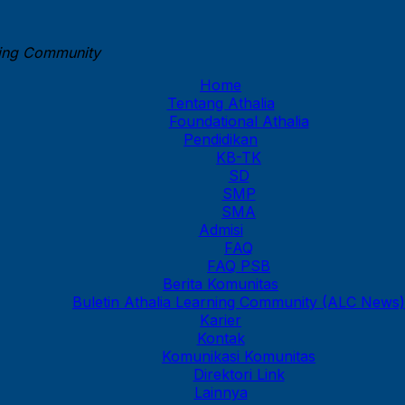
ning Community
Home
Tentang Athalia
Foundational Athalia
Pendidikan
KB-TK
SD
SMP
SMA
Admisi
FAQ
FAQ PSB
Berita Komunitas
Buletin Athalia Learning Community (ALC News)
Karier
Kontak
Komunikasi Komunitas
Direktori Link
Lainnya