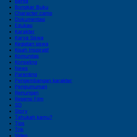
Berita
Bongkar Buku
Character camp
Dokumentasi
Edukasi
Karakter
Karya Siswa
Kegiatan siswa
Kisah Inspiratif
Komunitas
Konseling
News
Parenting
Pengembangan karakter
Pengumuman
Renungan
Resensi Film
SD
Story
Tahukah kamu?
Tips
Trik
Video