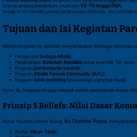
seluruh jenjang pendidikan, mulai dari
KB-TK hingga SMA
.
Setiap level memiliki jadwal pelaksanaan berbeda, dan sekolah 
Tujuan dan Isi Kegiatan Pa
Melalui kegiatan ini, sekolah menyampaikan berbagai informasi pe
Pengenalan
budaya Athalia
.
Pelaksanaan
Kurikulum Merdeka
untuk level KB, TK, kelas 1
Program
pembelajaran karakter
.
Program
Athalia Parents Community (APC)
.
Program
kelas parenting
khusus bagi orang tua murid.
Selain itu, kegiatan ini juga menjadi wadah perjumpaan antara 
Prinsip 5 Beliefs: Nilai Dasar Kom
Ketua Yayasan Athalia Kilang,
Ibu Charlotte Priatna
, menyampaika
Adalah
titipan Tuhan
,