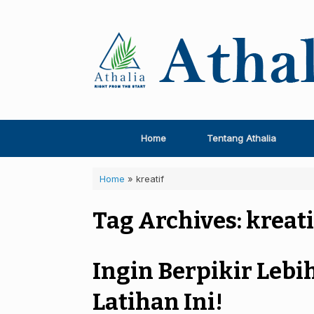
Skip
to
content
Home
Tentang Athalia
Home
»
kreatif
Tag Archives:
kreati
Ingin Berpikir Lebih
Latihan Ini!