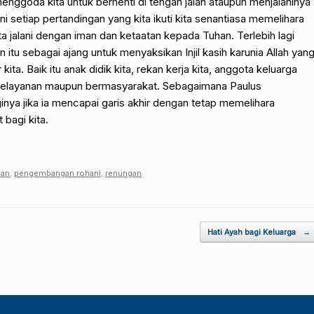
enggoda kita untuk berhenti di tengah jalan ataupun menjalaninya
 setiap pertandingan yang kita ikuti kita senantiasa memelihara
ita jalani dengan iman dan ketaatan kepada Tuhan. Terlebih lagi
an itu sebagai ajang untuk menyaksikan Injil kasih karunia Allah yan
kita. Baik itu anak didik kita, rekan kerja kita, anggota keluarga
m pelayanan maupun bermasyarakat. Sebagaimana Paulus
ya jika ia mencapai garis akhir dengan tetap memelihara
 bagi kita.
ian
,
pengembangan rohani
,
renungan
.
Hati Ayah bagi Keluarga
→