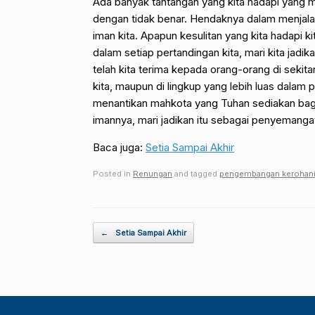
Ada banyak tantangan yang kita hadapi yang m
dengan tidak benar. Hendaknya dalam menjalani
iman kita. Apapun kesulitan yang kita hadapi k
dalam setiap pertandingan kita, mari kita jadik
telah kita terima kepada orang-orang di sekitar 
kita, maupun di lingkup yang lebih luas dala
menantikan mahkota yang Tuhan sediakan bagin
imannya, mari jadikan itu sebagai penyemangat
Baca juga:
Setia Sampai Akhir
Posted in
Renungan
and tagged
pengembangan kerohan
Post navigation
←
Setia Sampai Akhir