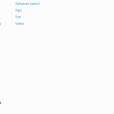
Tahukah kamu?
Tips
Trik
n
Video
a