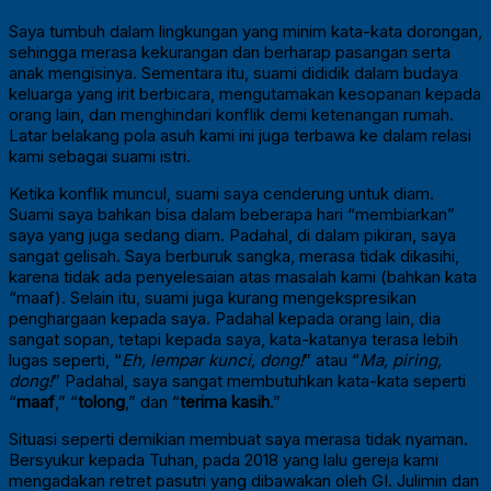
Saya tumbuh dalam lingkungan yang minim kata-kata dorongan,
sehingga merasa kekurangan dan berharap pasangan serta
anak mengisinya. Sementara itu, suami dididik dalam budaya
keluarga yang irit berbicara, mengutamakan kesopanan kepada
orang lain, dan menghindari konflik demi ketenangan rumah.
Latar belakang pola asuh kami ini juga terbawa ke dalam relasi
kami sebagai suami istri.
Ketika konflik muncul, suami saya cenderung untuk diam.
Suami saya bahkan bisa dalam beberapa hari “membiarkan”
saya yang juga sedang diam. Padahal, di dalam pikiran, saya
sangat gelisah. Saya berburuk sangka, merasa tidak dikasihi,
karena tidak ada penyelesaian atas masalah kami (bahkan kata
“maaf). Selain itu, suami juga kurang mengekspresikan
penghargaan kepada saya. Padahal kepada orang lain, dia
sangat sopan, tetapi kepada saya, kata-katanya terasa lebih
lugas seperti, “
Eh, lempar kunci, dong!
” atau “
Ma, piring,
dong!
” Padahal, saya sangat membutuhkan kata-kata seperti
“
maaf
,” “
tolong
,” dan “
terima kasih
.”
Situasi seperti demikian membuat saya merasa tidak nyaman.
Bersyukur kepada Tuhan, pada 2018 yang lalu gereja kami
mengadakan retret pasutri yang dibawakan oleh GI. Julimin dan