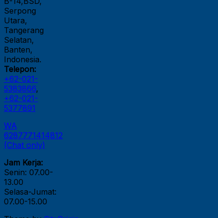
B-14,BSD,
Serpong
Utara,
Tangerang
Selatan,
Banten,
Indonesia.
Telepon:
+62-021-
5383866
,
+62-021-
5377891
WA
6287771414812
(Chat only)
Jam Kerja:
Senin: 07.00-
13.00
Selasa-Jumat:
07.00-15.00