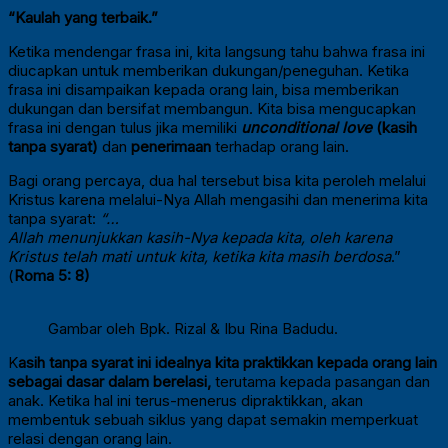
“Kaulah yang terbaik.”
Ketika mendengar frasa ini, kita langsung tahu bahwa frasa ini
diucapkan untuk memberikan dukungan/peneguhan. Ketika
frasa ini disampaikan kepada orang lain, bisa memberikan
dukungan dan bersifat membangun. Kita bisa mengucapkan
frasa ini dengan tulus jika memiliki
unconditional love
(kasih
tanpa syarat)
dan
penerimaan
terhadap orang lain.
Bagi orang percaya, dua hal tersebut bisa kita peroleh melalui
Kristus karena melalui-Nya Allah mengasihi dan menerima kita
tanpa syarat:
“…
Allah menunjukkan kasih-Nya kepada kita, oleh karena
Kristus telah mati untuk kita, ketika kita masih berdosa
.”
(
Roma 5: 8)
Gambar oleh Bpk. Rizal & Ibu Rina Badudu.
K
asih tanpa syarat ini idealnya kita praktikkan kepada orang lain
sebagai dasar dalam berelasi,
terutama kepada pasangan dan
anak. Ketika hal ini terus-menerus dipraktikkan, akan
membentuk sebuah siklus yang dapat semakin memperkuat
relasi dengan orang lain.