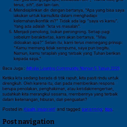
terus,
sih
”, dan lain-lain.
Mendisiplinkan diri dengan bertanya, “Apa yang bisa saya
lakukan untuk kamu/kita dalam menghadapi
kelemahan/konflik ini?” Tidak ada lagi “saya vs kamu”.
Yang ada adalah “kita vs masalah”.
Menjadi penolong, bukan perongrong. Setiap pagi
sebelum beraktivitas, kami akan bertanya, “Mau
didoakan apa?” Selain itu, kami terus memegang prinsip:
“Kamu memang tidak sempurna, saya pun begitu.
Namun, kamu tetaplah yang terbaik yang Tuhan berikan
kepada saya.”
Baca Juga :
Athalia Leaning Community Nomor 5 Tahun 2021
Ketika kita sedang berada di titik rapuh, kita pasti rindu untuk
direngkuh. Oleh karena itu, dari pada memberikan respons
berupa penolakan, penghakiman, atau ketidakmengertian,
sudahkah kita merangkul sesama, memberinya yang terbaik
dalam ketenangan, hiburan, dan penguatan?
Posted in
Kisah Inspiratif
and tagged
parenting
,
tips
.
Post navigation