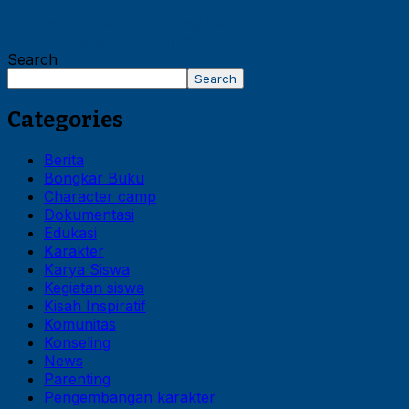
←
Dibentuk dengan Berbagi Hidup
Value vs. Belief, Apakah yang…
→
Search
Search
Categories
Berita
Bongkar Buku
Character camp
Dokumentasi
Edukasi
Karakter
Karya Siswa
Kegiatan siswa
Kisah Inspiratif
Komunitas
Konseling
News
Parenting
Pengembangan karakter