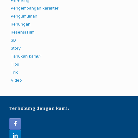
Pengembangan karakter
Pengumuman
Renungan
Resensi Film
SD
Story
Tahukah kamu?
Tips
Trik
Video
Terhubung dengan kami: