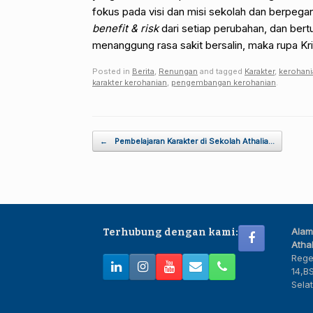
fokus pada visi dan misi sekolah dan berpeg
benefit & risk
dari setiap perubahan, dan be
menanggung rasa sakit bersalin, maka rupa Kri
Posted in
Berita
,
Renungan
and tagged
Karakter
,
kerohani
karakter kerohanian
,
pengembangan kerohanian
.
Post navigation
←
Pembelajaran Karakter di Sekolah Athalia…
Alam
Terhubung dengan kami:
Athal
Rege
14,B
Sela