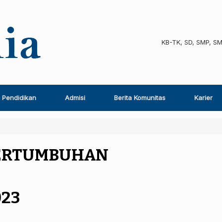
KB-TK, SD, SMP, S
Pendidikan
Admisi
Berita Komunitas
Karier
PERTUMBUHAN
023