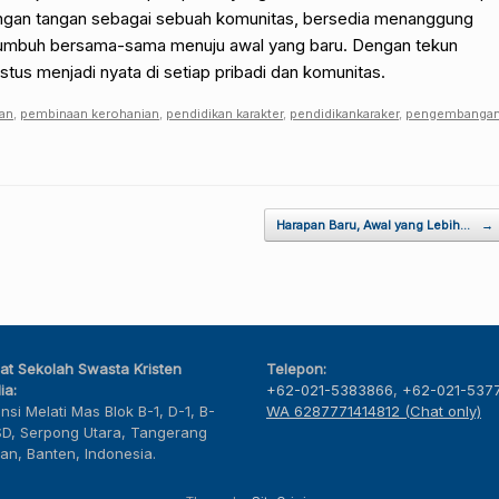
angan tangan sebagai sebuah komunitas, bersedia menanggung
rtumbuh bersama-sama menuju awal yang baru. Dengan tekun
stus menjadi nyata di setiap pribadi dan komunitas.
an
,
pembinaan kerohanian
,
pendidikan karakter
,
pendidikankaraker
,
pengembanga
Harapan Baru, Awal yang Lebih…
→
at Sekolah Swasta Kristen
Telepon:
ia:
+62-021-5383866
,
+62-021-537
nsi Melati Mas Blok B-1, D-1, B-
WA 6287771414812 (Chat only)
SD, Serpong Utara, Tangerang
tan, Banten, Indonesia.