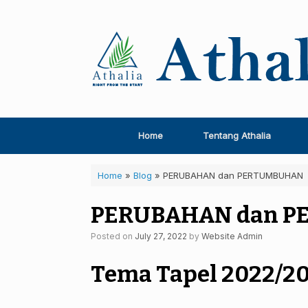
Skip
to
content
Home
Tentang Athalia
Home
»
Blog
»
PERUBAHAN dan PERTUMBUHAN
PERUBAHAN dan 
Posted on
July 27, 2022
by
Website Admin
Tema Tapel 2022/2