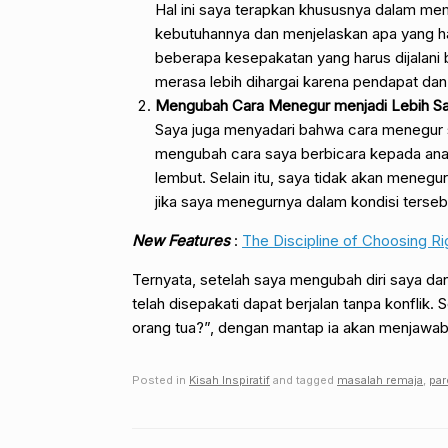
Hal ini saya terapkan khususnya dalam m
kebutuhannya dan menjelaskan apa yang har
beberapa kesepakatan yang harus dijalani 
merasa lebih dihargai karena pendapat da
Mengubah Cara Menegur menjadi Lebih San
Saya juga menyadari bahwa cara menegur s
mengubah cara saya berbicara kepada anak
lembut. Selain itu, saya tidak akan meneg
jika saya menegurnya dalam kondisi tersebu
New Features
:
The Discipline of Choosing Ri
Ternyata, setelah saya mengubah diri saya da
telah disepakati dapat berjalan tanpa konflik.
orang tua?”, dengan mantap ia akan menjawab,
Posted in
Kisah Inspiratif
and tagged
masalah remaja
,
par