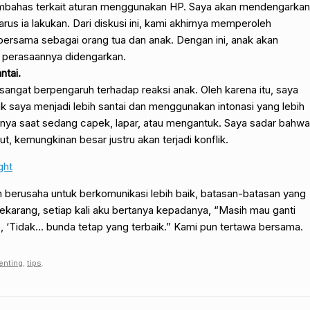
embahas terkait aturan menggunakan HP. Saya akan mendengarkan
us ia lakukan. Dari diskusi ini, kami akhirnya memperoleh
bersama sebagai orang tua dan anak. Dengan ini, anak akan
n perasaannya didengarkan.
tai.
angat berpengaruh terhadap reaksi anak. Oleh karena itu, saya
 saya menjadi lebih santai dan menggunakan intonasi yang lebih
urnya saat sedang capek, lapar, atau mengantuk. Saya sadar bahwa
t, kemungkinan besar justru akan terjadi konflik.
ght
n berusaha untuk berkomunikasi lebih baik, batasan-batasan yang
 Sekarang, setiap kali aku bertanya kepadanya, “Masih mau ganti
 ‘Tidak… bunda tetap yang terbaik.” Kami pun tertawa bersama.
enting
,
tips
.