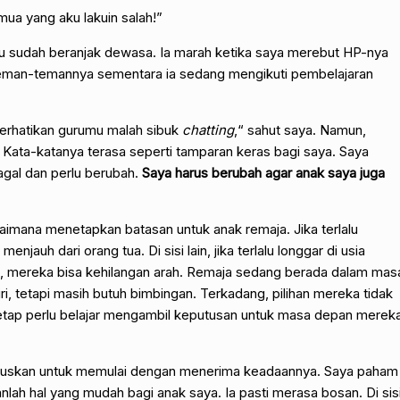
mua yang aku lakuin salah!”
itu sudah beranjak dewasa. Ia marah ketika saya merebut HP-nya
man-temannya sementara ia sedang mengikuti pembelajaran
rhatikan gurumu malah sibuk
chatting
,“ sahut saya. Namun,
 Kata-katanya terasa seperti tamparan keras bagi saya. Saya
agal dan perlu berubah.
Saya harus berubah agar anak saya juga
agaimana menetapkan batasan untuk anak remaja. Jika terlalu
auh dari orang tua. Di sisi lain, jika terlalu longgar di usia
, mereka bisa kehilangan arah. Remaja sedang berada dalam mas
ri, tetapi masih butuh bimbingan. Terkadang, pilihan mereka tidak
etap perlu belajar mengambil keputusan untuk masa depan merek
utuskan untuk memulai dengan menerima keadaannya. Saya paham
lah hal yang mudah bagi anak saya. Ia pasti merasa bosan. Di sis