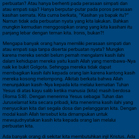
perbuatan? Atau hanya berhenti pada perasaan simpati dan
atau empati saja? Hanya berputar-putar pada poros perasaan
kasihan semata. Kita cuma berkata, ”Kasihan ya bapak itu?”
Namun tidak ada perbuatan nyata yang kita lakukan. Bahkan
mungkin kemudian menggosipkan orang yang kita kasihani itu
panjang lebar dengan teman kita. Ironis, bukan?!
Mengapa banyak orang hanya memiliki perasaan simpati dan
atau empati saja tanpa disertai perbuatan nyata? Mungkin
karena mereka sendiri belum pernah mengalami kasih ilahi
dalam kehidupan mereka yaitu kasih Allah yang membawa-Nya
naik ke bukit Golgota. Sehingga mereka tidak dapat
membagikan kasih ilahi kepada orang lain karena kantong kasih
mereka kosong melompong. Alkitab berkata bahwa Allah
menunjukkan kasih-Nya kepada kita melalui kematian Tuhan
Yesus di atas kayu salib ketika manusia (kita) masih berdosa
(Roma 5:8). Dengan menerima Yesus sebagai Tuhan dan
Juruselamat kita secara pribadi, kita menerima kasih ilahi yang
menyucikan kita dari segala dosa dan pelanggaran kita. Dengan
modal kasih Allah tersebut kita dimampukan untuk
mewujudnyatakan kasih kita kepada orang lain melalui
perbuatan kita.
Ada banyak orang di sekitar kita membutuhkan injil Kristus. Ada