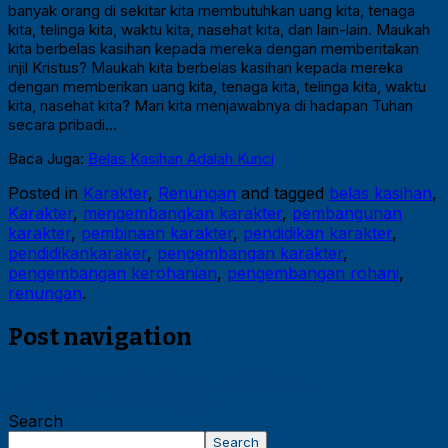
banyak orang di sekitar kita membutuhkan uang kita, tenaga
kita, telinga kita, waktu kita, nasehat kita, dan lain-lain. Maukah
kita berbelas kasihan kepada mereka dengan memberitakan
injil Kristus? Maukah kita berbelas kasihan kepada mereka
dengan memberikan uang kita, tenaga kita, telinga kita, waktu
kita, nasehat kita? Mari kita menjawabnya di hadapan Tuhan
secara pribadi…
Baca Juga:
Belas Kasihan Adalah Kunci
Posted in
Karakter
,
Renungan
and tagged
belas kasihan
,
Karakter
,
mengembangkan karakter
,
pembangunan
karakter
,
pembinaan karakter
,
pendidikan karakter
,
pendidikankaraker
,
pengembangan karakter
,
pengembangan kerohanian
,
pengembangan rohani
,
renungan
.
Post navigation
←
Penerimaan siswa baru untuk siswa…
Manfaat Liburan Keluarga
→
Search
Search